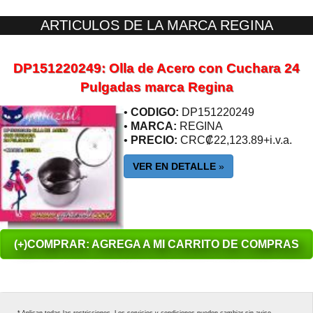
ARTICULOS DE LA MARCA REGINA
DP151220249: Olla de Acero con Cuchara 24
Pulgadas marca Regina
•
CODIGO:
DP151220249
•
MARCA:
REGINA
•
PRECIO:
CRC₡22,123.89+i.v.a.
VER EN DETALLE
»
(+)COMPRAR: AGREGA A MI CARRITO DE COMPRAS
* Aplican todas las restricciones. Los servicios y condiciones pueden cambiar sin aviso.