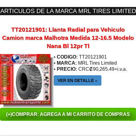
ARTICULOS DE LA MARCA MRL TIRES LIMITED
TT20121901: Llanta Radial para Vehiculo
Camion marca Malhotra Medida 12-16.5 Modelo
Nana Bl 12pr Tl
•
CODIGO:
TT20121901
•
MARCA:
MRL Tires Limited
•
PRECIO:
CRC₡90,265.49+i.v.a.
VER EN DETALLE
»
(+)COMPRAR: AGREGA A MI CARRITO DE COMPRAS