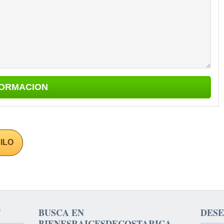
ILO
T
BUSCA EN
DESE
BIENESRAICESDECOSTARICA