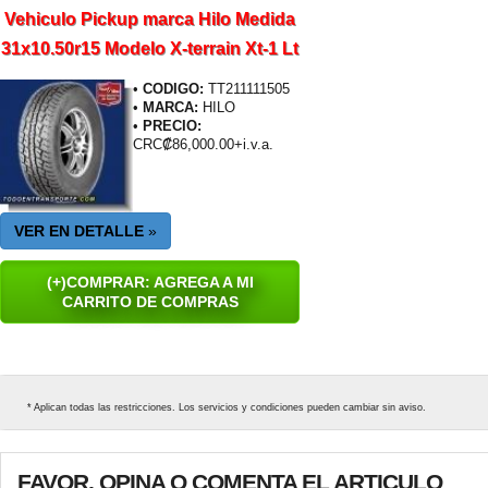
Vehiculo Pickup marca Hilo Medida
31x10.50r15 Modelo X-terrain Xt-1 Lt
•
CODIGO:
TT211111505
•
MARCA:
HILO
•
PRECIO:
CRC₡86,000.00+i.v.a.
VER EN DETALLE
»
(+)COMPRAR: AGREGA A MI
CARRITO DE COMPRAS
* Aplican todas las restricciones. Los servicios y condiciones pueden cambiar sin aviso.
FAVOR, OPINA O COMENTA EL ARTICULO