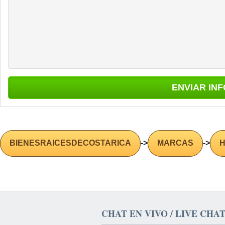
BIENESRAICESDECOSTARICA
->
MARCAS
->
H
CHAT EN VIVO / LIVE CHA